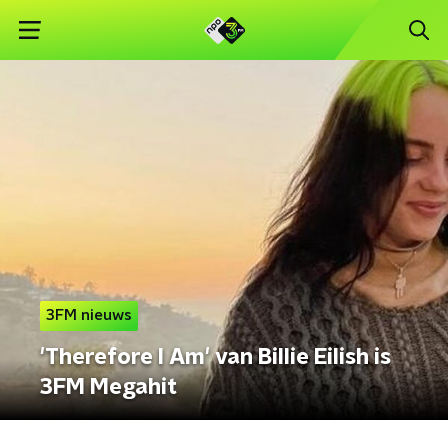
3FM nieuws
'Therefore I Am' van Billie Eilish is
3FM Megahit