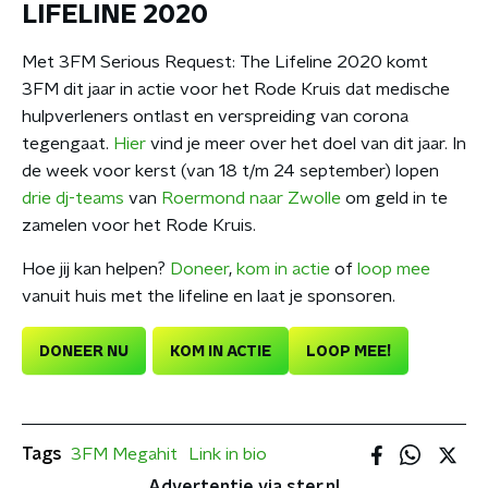
LIFELINE 2020
Met 3FM Serious Request: The Lifeline 2020 komt
3FM dit jaar in actie voor het Rode Kruis dat medische
hulpverleners ontlast en verspreiding van corona
tegengaat.
Hier
vind je meer over het doel van dit jaar. In
de week voor kerst (van 18 t/m 24 september) lopen
drie dj-teams
van
Roermond naar Zwolle
om geld in te
zamelen voor het Rode Kruis.
Hoe jij kan helpen?
Doneer
,
kom in actie
of
loop mee
vanuit huis met the lifeline en laat je sponsoren.
DONEER NU
KOM IN ACTIE
LOOP MEE!
Tags
3FM Megahit
Link in bio
Advertentie via ster.nl