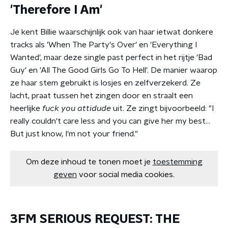
'Therefore I Am'
Je kent Billie waarschijnlijk ook van haar ietwat donkere
tracks als 'When The Party's Over' en 'Everything I
Wanted', maar deze single past perfect in het rijtje 'Bad
Guy' en 'All The Good Girls Go To Hell'. De manier waarop
ze haar stem gebruikt is losjes en zelfverzekerd. Ze
lacht, praat tussen het zingen door en straalt een
heerlijke
fuck you attidude
uit. Ze zingt bijvoorbeeld: "I
really couldn't care less and you can give her my best...
But just know, I'm not your friend."
Om deze inhoud te tonen moet je
toestemming
geven
voor social media cookies.
3FM SERIOUS REQUEST: THE