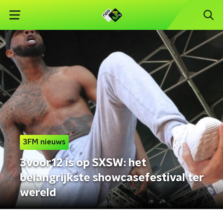
3FM nieuws
3voor12 is op SXSW: het
belangrijkste showcasefestival ter
wereld