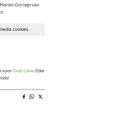
Marien Dorleijn van
m.
media cookies.
op voor
Club Llow
. Elke
ands!