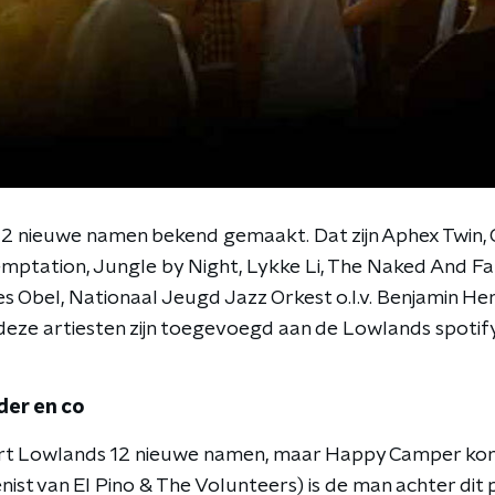
 12 nieuwe namen bekend gemaakt. Dat zijn Aphex Twin, C
Temptation, Jungle by Night, Lykke Li, The Naked And F
s Obel, Nationaal Jeugd Jazz Orkest o.l.v. Benjamin H
eze artiesten zijn toegevoegd aan de Lowlands spotifyli
der en co
ert Lowlands 12 nieuwe namen, maar Happy Camper komt
st van El Pino & The Volunteers) is de man achter dit p