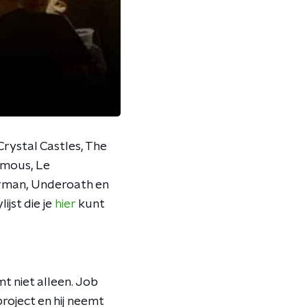
rystal Castles, The
amous, Le
erman, Underoath en
jst die je
hier
kunt
 niet alleen. Job
roject en hij neemt