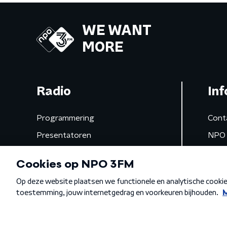
WE WANT
MORE
Radio
Inf
Programmering
Cont
Presentatoren
NPO 
Frequenties
App 
Gemist
Algemene voorwaarden
Privacybeleid