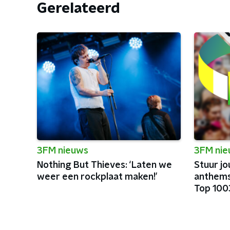
Gerelateerd
3FM nieuws
3FM ni
Nothing But Thieves: ‘Laten we
Stuur jo
weer een rockplaat maken!’
anthems
Top 100
festiva