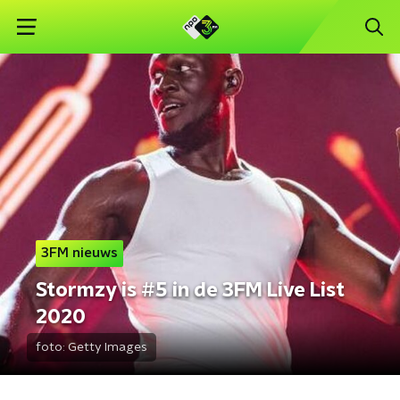
3FM nieuws
Stormzy is #5 in de 3FM Live List
2020
foto:
Getty Images