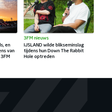
3FM nieuws
s, en
IJSLAND wilde blikseminslag
ens van
tijdens hun Down The Rabbit
j 3FM
Hole optreden