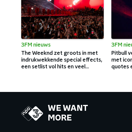
3FM nieuws
3FM ni
The Weeknd zet groots in met
Pitbull
indrukwekkende special effects,
met ico
een setlist vol hits en veel
quotes e
charisma
WE WANT
MORE