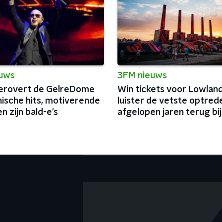
euws
3FM nieuws
 verovert de GelreDome
Win tickets voor Lowland
nische hits, motiverende
luister de vetste optred
n zijn bald-e's
afgelopen jaren terug bi