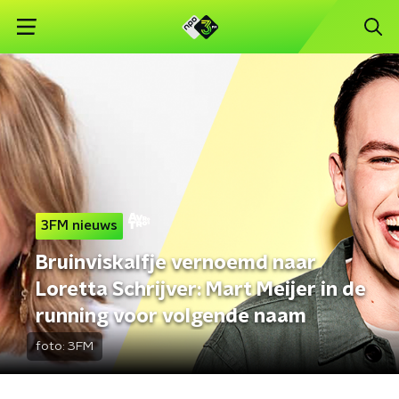
3FM nieuws
Bruinviskalfje vernoemd naar
Loretta Schrijver: Mart Meijer in de
running voor volgende naam
foto:
3FM