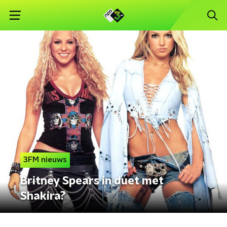
3FM nieuws
Britney Spears in duet met
Shakira?