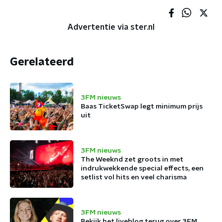
Advertentie via ster.nl
Gerelateerd
3FM nieuws
Baas TicketSwap legt minimum prijs
uit
3FM nieuws
The Weeknd zet groots in met
indrukwekkende special effects, een
setlist vol hits en veel charisma
3FM nieuws
Bekijk het liveblog terug over 3FM