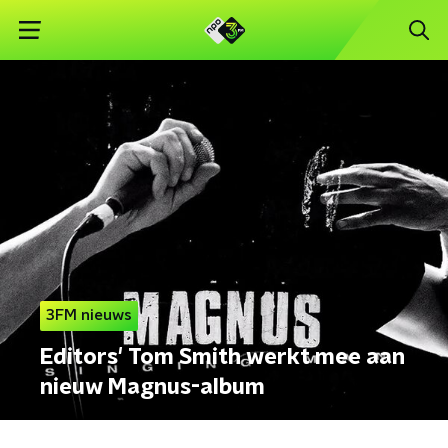
3FM nieuws
Editors' Tom Smith werkt mee aan
nieuw Magnus-album