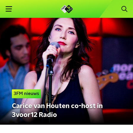
3FM nieuws
Carice van Houten co-host in
3voor12 Radio