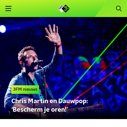
3FM nieuws
Chris Martin en Dauwpop:
‘Bescherm je oren!’