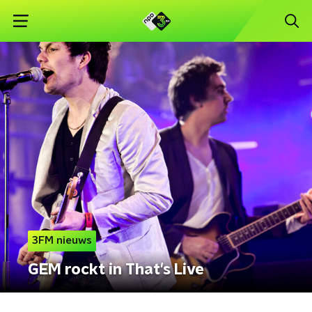
3FM nieuws
GEM rockt in That's Live