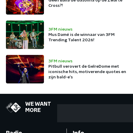
Geen Baila de Gasolina op de Zwarte
Cross?!
3FM nieuws
Mus Damé is de winnaar van 3FM
Trending Talent 2026!
3FM nieuws
Pitbull verovert de GelreDome met
iconische hits, motiverende quotes en
zijn bald-e's
WE WANT
MORE