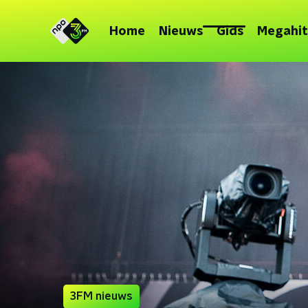
Home
Nieuws
Gids
Megahit
3FM nieuws