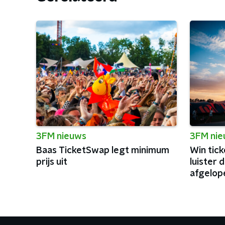
3FM nieuws
3FM ni
Baas TicketSwap legt minimum
Win tick
prijs uit
luister 
afgelope