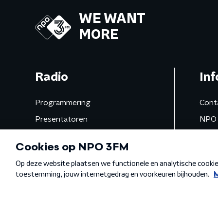
WE WANT
MORE
Radio
Inf
Programmering
Cont
Presentatoren
NPO 
Frequenties
App 
Gemist
Algemene voorwaarden
Privacybeleid