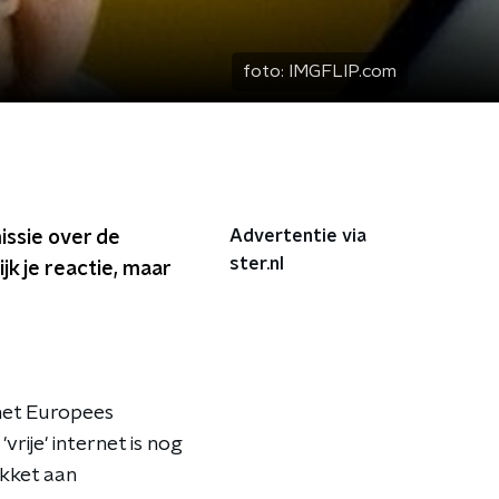
foto:
IMGFLIP.com
Advertentie via
issie over de
ster.nl
k je reactie, maar
het Europees
rije' internet is nog
kket aan