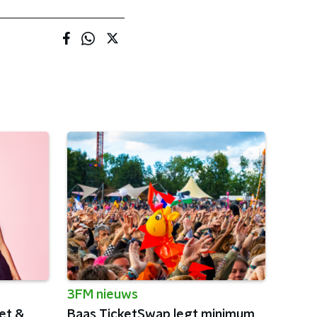
3FM nieuws
et &
Baas TicketSwap legt minimum