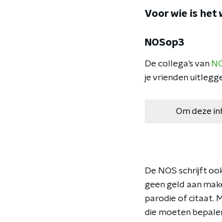
Voor wie is het 
NOSop3
De collega's van
N
je vrienden uitlegg
Om deze in
De NOS schrijft oo
geen geld aan make
parodie of citaat. 
die moeten bepalen