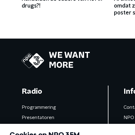
drugs?!
omdat z
poster 
WE WANT
MORE
Radio
Inf
Programmering
Cont
Presentatoren
NPO 
Frequenties
App 