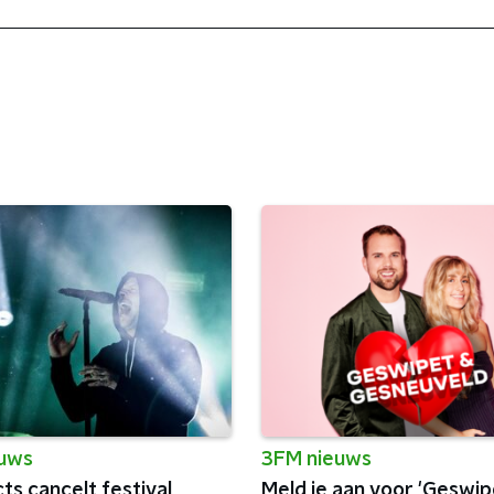
euws
3FM nieuws
ts cancelt festival
Meld je aan voor 'Geswip