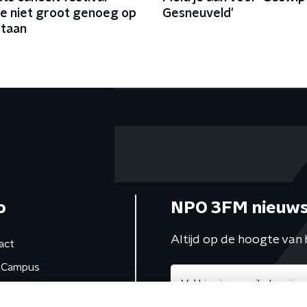
e niet groot genoeg op
Gesneuveld'
staan
o
NPO 3FM nieuws
Altijd op de hoogte van 
act
Campus
de studio