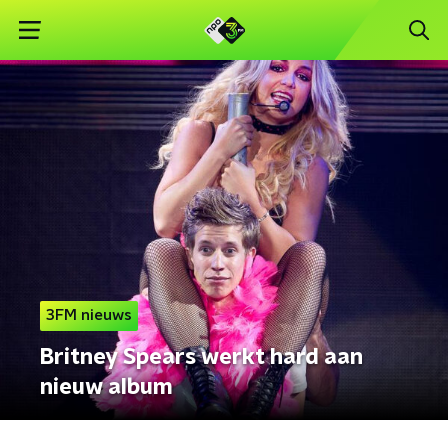
3FM nieuws
Britney Spears werkt hard aan
nieuw album