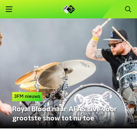
3FM nieuws
Royal Blood naar AFAS Live voor
grootste show tot nu toe