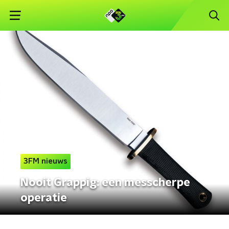
3FM nieuws
Nooit Grappig: een messcherpe
operatie