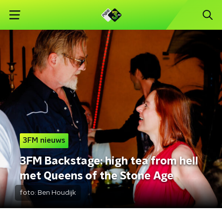
3FM nieuws
3FM Backstage: high tea from hell
met Queens of the Stone Age
foto:
Ben Houdijk