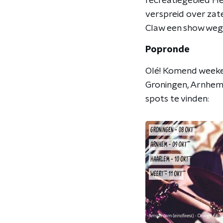
recreatiegebied Hem
verspreid over zate
Claw een show we
Popronde
Olé! Komend weeken
Groningen, Arnhem,
spots te vinden: