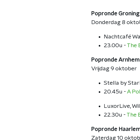
Popronde Gronin
Donderdag 8 okto
Nachtcafé Wa
23.00u -
The 
Popronde Arnhem
Vrijdag 9 oktober
Stella by Sta
20.45u -
A Po
LuxorLive, Wi
22.30u -
The 
Popronde Haarle
Zaterdag 10 okto