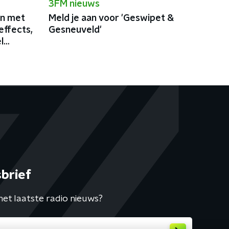
3FM nieuws
in met
Meld je aan voor 'Geswipet &
effects,
Gesneuveld'
l
brief
het laatste radio nieuws?