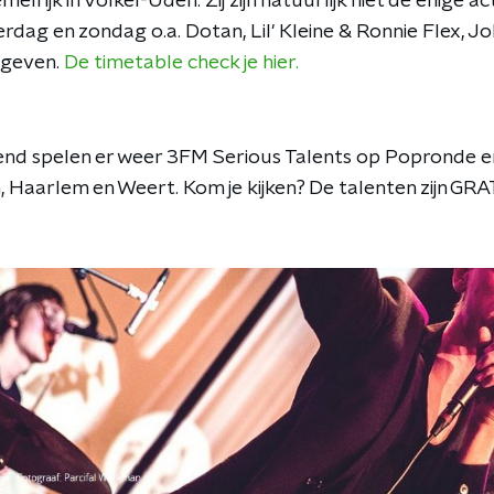
elrijk in Volkel-Uden. Zij zijn natuurlijk niet de enige a
rdag en zondag o.a. Dotan, Lil' Kleine & Ronnie Flex, Jo
ggeven.
De timetable check je hier.
d spelen er weer 3FM Serious Talents op Popronde en w
 Haarlem en Weert. Kom je kijken? De talenten zijn GR