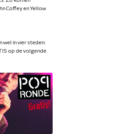
cts. Zo komen
hn Coffey en Yellow
el in vier steden:
ATIS op de volgende