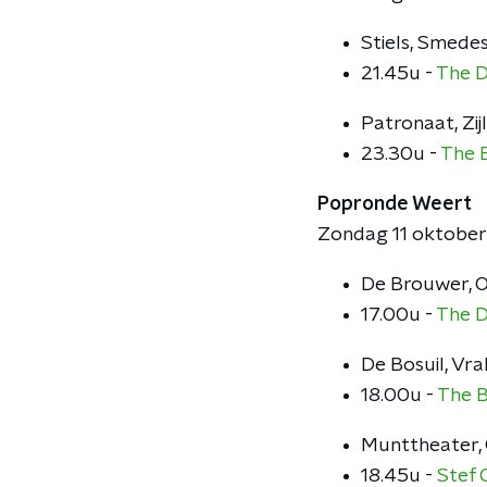
Stiels, Smede
21.45u -
The D
Patronaat, Zij
23.30u -
The 
Popronde Weert
Zondag 11 oktober
De Brouwer, 
17.00u -
The D
De Bosuil, Vr
18.00u -
The 
Munttheater, 
18.45u -
Stef 