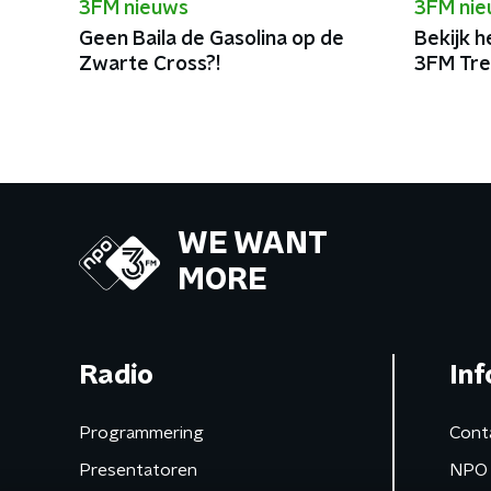
3FM nieuws
3FM ni
Geen Baila de Gasolina op de
Bekijk h
Zwarte Cross?!
3FM Tre
WE WANT
MORE
Radio
Inf
Programmering
Cont
Presentatoren
NPO 