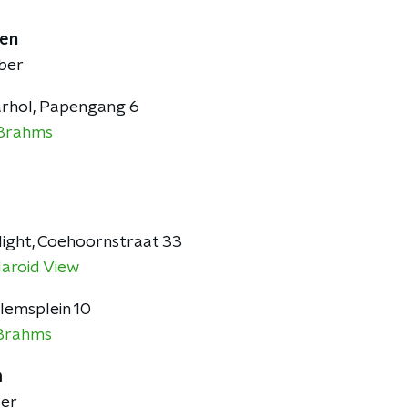
gen
ber
rhol, Papengang 6
Brahms
rlight, Coehoornstraat 33
laroid View
llemsplein 10
Brahms
m
ber