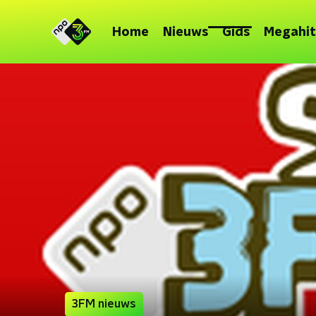
Home
Nieuws
Gids
Megahit
3FM nieuws