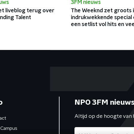
euws
3FM nieuws
et liveblog terug over
The Weeknd zet groots 
nding Talent
indrukwekkende special 
een setlist vol hits en vee
charisma
o
NPO 3FM nieuws
Altijd op de hoogte van 
act
Campus