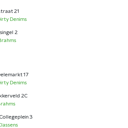
straat 21
irty Denims
lsingel 2
Brahms
Oelemarkt 17
irty Denims
akkerveld 2C
Brahms
Collegeplein 3
Classens