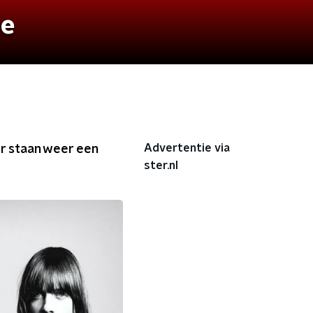
de
Advertentie via
er staan weer een
ster.nl