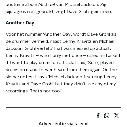
postume album
Michael
van Michael Jackson. Zijn
bijdrage is niet gebruikt, zegt Dave Grohl geirriteerd.
Another Day
Voor het nummer 'Another Day', wordt Dave Grohl als
de drummer vermeld, naast Lenny Kravitz en Michael
Jackson. Grohl vertelt:'That was messed up actually.
Lenny Kravitz – who I only met once – called and asked
if I want to play drums on a track. I said, 'Sure', played
drums on it and I never heard from them again. On the
sleeve notes it says 'Michael Jackson featuring Lenny
Kravtiz and Dave Grohl' but they didn’t use any of my
recordings. That’s not cool'.
Advertentie via ster.nl