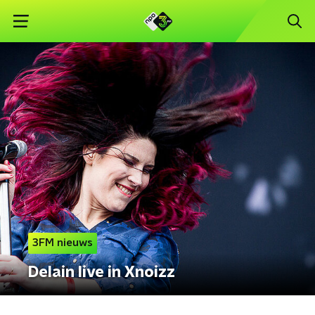
3FM nieuws
Delain live in Xnoizz