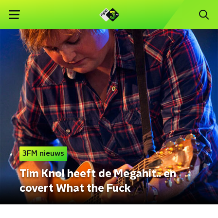
3FM nieuws
Tim Knol heeft de Megahit.. en
covert What the Fuck