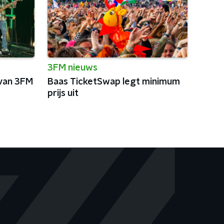
3FM nieuws
 van 3FM
Baas TicketSwap legt minimum
prijs uit