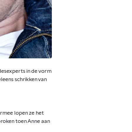
desexperts in de vorm
eleens schrikken van
armee lopen ze het
sproken toen Anne aan