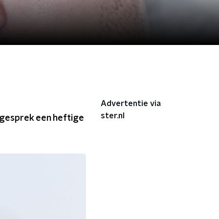
Advertentie via
ster.nl
 gesprek een heftige