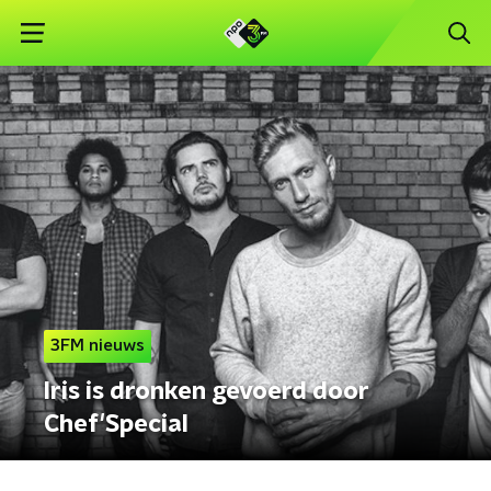
3FM nieuws
Iris is dronken gevoerd door
Chef'Special