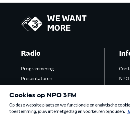
WE WANT
MORE
Radio
Inf
Programmering
Cont
Presentatoren
NPO 
Frequenties
App 
Gemist
Algemene voorwaarden
Privacybeleid