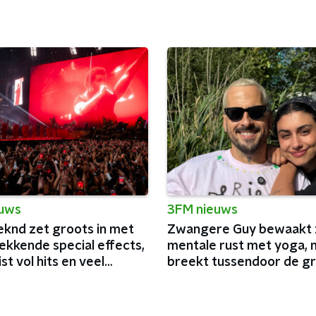
euws
3FM nieuws
knd zet groots in met
Zwangere Guy bewaakt z
ekkende special effects,
mentale rust met yoga, 
ist vol hits en veel
breekt tussendoor de g
a
podia van België af