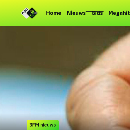
Home
Nieuws
Gids
Megahit
3FM nieuws