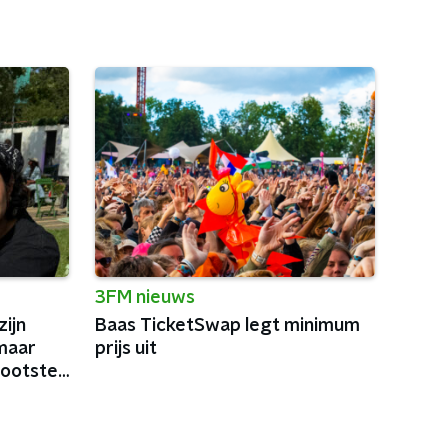
3FM nieuws
ijn
Baas TicketSwap legt minimum
maar
prijs uit
rootste