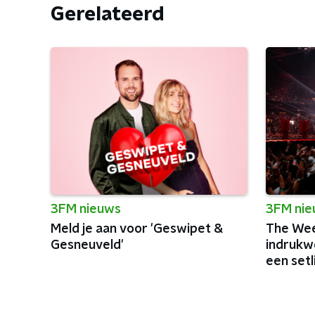
Gerelateerd
3FM nieuws
3FM ni
Meld je aan voor 'Geswipet &
The Wee
Gesneuveld'
indrukw
een setl
charism