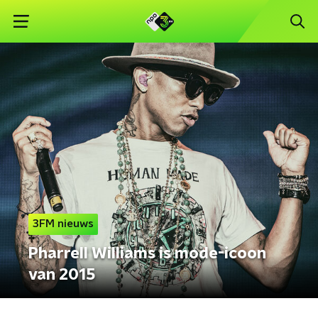
3FM nieuws
Pharrell Williams is mode-icoon
van 2015