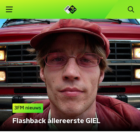
3FM nieuws
Flashback állereerste GIEL