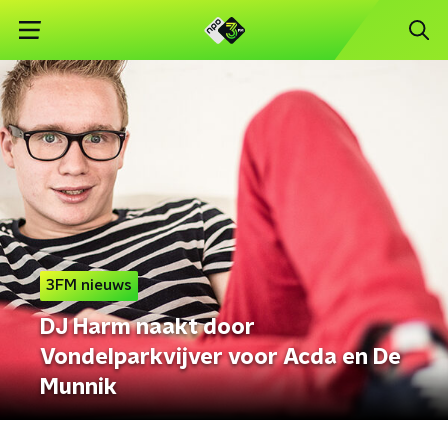
3FM nieuws
DJ Harm naakt door
Vondelparkvijver voor Acda en De
Munnik