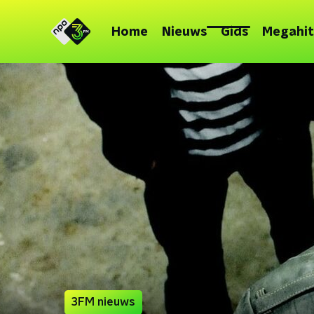
Home
Nieuws
Gids
Megahit
3FM nieuws