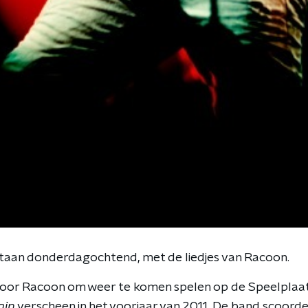
taan donderdagochtend, met de liedjes van Racoon.
voor Racoon om weer te komen spelen op de Speelplaats 
ain
verscheen in het voorjaar van 2011. De band scoorde