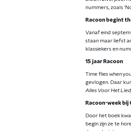
nummers, zoals 'No 
Racoon begint t
Vanaf eind septem
staan maar liefst 
klassiekers en nu
15 jaar Racoon
Time flies when you'
gevlogen. Daar kun 
Alles Voor Het Lied
Racoon-week bij 
Door het boek kwame
begin zijn ze te ho