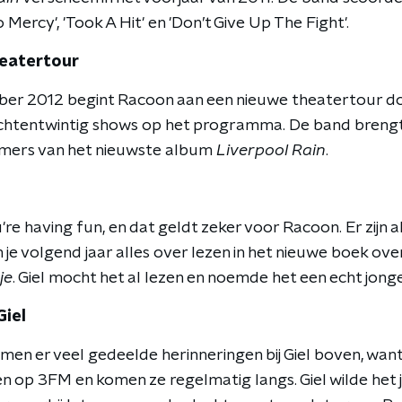
Mercy', 'Took A Hit' en 'Don’t Give Up The Fight'.
heatertour
ber 2012 begint Racoon aan een nieuwe theatertour do
achtentwintig shows op het programma. De band brengt
mmers van het nieuwste album
Liverpool Rain
.
re having fun, en dat geldt zeker voor Racoon. Er zijn al
je volgend jaar alles over lezen in het nieuwe boek ov
je
. Giel mocht het al lezen en noemde het een echt jon
Giel
n er veel gedeelde herinneringen bij Giel boven, want a
ren op 3FM en komen ze regelmatig langs. Giel wilde het