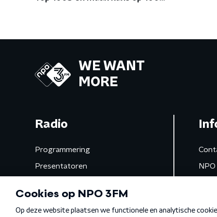
festivalmunten
WE WANT
MORE
Radio
Inf
Programmering
Cont
Presentatoren
NPO 
Frequenties
App 
Gemist