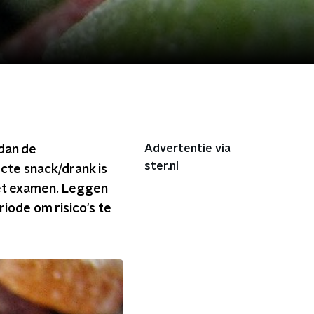
Advertentie via
 dan de
ster.nl
cte snack/drank is
 het examen. Leggen
iode om risico's te