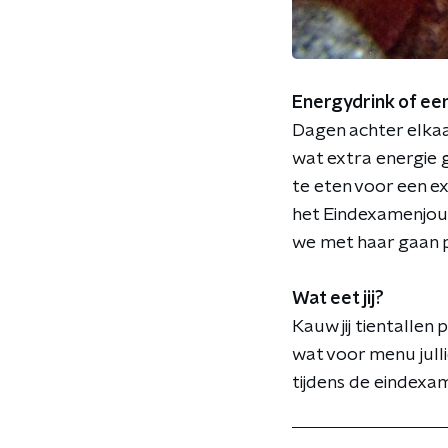
Energydrink of een
Dagen achter elkaa
wat extra energie g
te eten voor een e
het Eindexamenjour
we met haar gaan p
Wat eet jij?
Kauw jij tientallen
wat voor menu julli
tijdens de eindexa