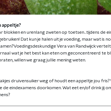
 appeltje?
r blokken en urenlang zweten op toetsen...tijdens de e
ebruiken! Dat kun je halen uit je voeding, maar wat is n
xamen?Voedingsdeskundige Vera van Randwijck vertelt
naal wat je het best kan eten om geconcentreerd te bli
raten, willen we graag jullie mening weten.
 pakjes druivensuiker weg of houdt een appeltje jou fris?
e de eindexamens doorkomen. Wat eet en/of drink jij om
mens?