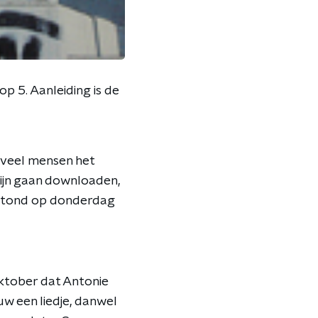
p 5. Aanleiding is de
 veel mensen het
 zijn gaan downloaden,
' stond op donderdag
oktober dat Antonie
uw een liedje, danwel