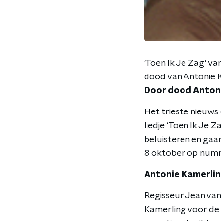
'Toen Ik Je Zag' v
dood van Antonie 
Door dood Antoni
Het trieste nieuws
liedje 'Toen Ik Je 
beluisteren en gaa
8 oktober op numm
Antonie Kamerling
Regisseur Jean van
Kamerling voor de n