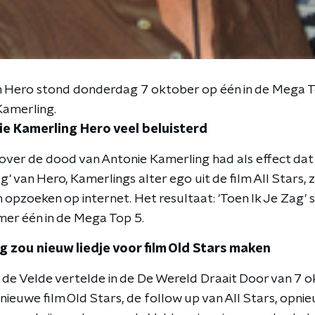
an Hero stond donderdag 7 oktober op één in de Mega To
Kamerling.
e Kamerling Hero veel beluisterd
 over de dood van Antonie Kamerling had als effect dat
Zag' van Hero, Kamerlings alter ego uit de film All Stars,
n opzoeken op internet. Het resultaat: 'Toen Ik Je Zag
er één in de Mega Top 5.
 zou nieuw liedje voor film Old Stars maken
 de Velde vertelde in de De Wereld Draait Door van 7 
ieuwe film Old Stars, de follow up van All Stars, opnie