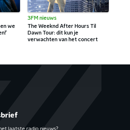
3FM nieuws
ten we
The Weeknd After Hours Til
n!’
Dawn Tour: dit kun je
verwachten van het concert
brief
het laatste radio nieuws?