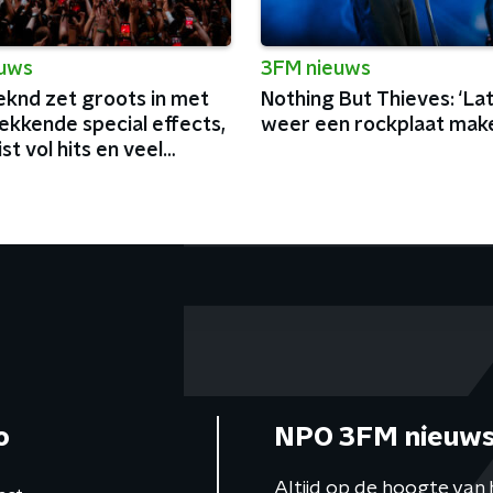
euws
3FM nieuws
knd zet groots in met
Nothing But Thieves: ‘La
ekkende special effects,
weer een rockplaat make
ist vol hits en veel
a
o
NPO 3FM nieuws
Altijd op de hoogte van 