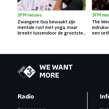
3FM nieuws
3FM ni
Zwangere Guy bewaakt zijn
The Wee
mentale rust met yoga, maar
indrukw
breekt tussendoor de grootste
een setl
podia van België af
charism
WE WANT
MORE
Radio
Inf