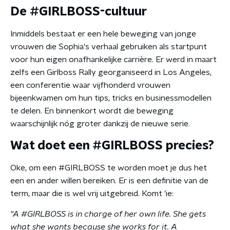
De #GIRLBOSS-cultuur
Inmiddels bestaat er een hele beweging van jonge
vrouwen die Sophia's verhaal gebruiken als startpunt
voor hun eigen onafhankelijke carrière. Er werd in maart
zelfs een Girlboss Rally georganiseerd in Los Angeles,
een conferentie waar vijfhonderd vrouwen
bijeenkwamen om hun tips, tricks en businessmodellen
te delen. En binnenkort wordt die beweging
waarschijnlijk nóg groter dankzij de nieuwe serie.
Wat doet een #GIRLBOSS precies?
Oke, om een #GIRLBOSS te worden moet je dus het
een en ander willen bereiken. Er is een definitie van de
term, maar die is wel vrij uitgebreid. Komt 'ie:
"A #GIRLBOSS is in charge of her own life. She gets
what she wants because she works for it. A