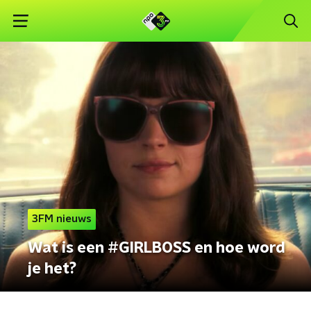
3FM nieuws
Wat is een #GIRLBOSS en hoe word
je het?