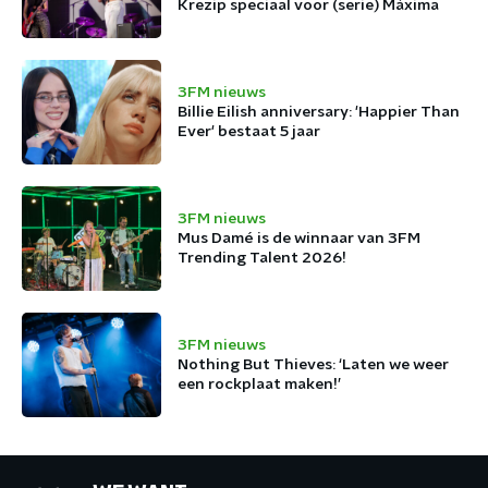
Krezip speciaal voor (serie) Máxima
3FM nieuws
Billie Eilish anniversary: 'Happier Than
Ever' bestaat 5 jaar
3FM nieuws
Mus Damé is de winnaar van 3FM
Trending Talent 2026!
3FM nieuws
Nothing But Thieves: ‘Laten we weer
een rockplaat maken!’