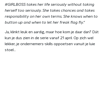
#GIRLBOSS takes her life seriously without taking
herself too seriously. She takes chances and takes
responsibility on her own terms. She knows when to
button up and when to let her freak flag fly."
Ja, klinkt leuk en aardig, maar hoe kom je daar dan? Dát
kun je dus zien in de serie vanaf 21 april. Op zich wel
lekker, je ondernemers-skills oppoetsen vanuit je luie
stoel...