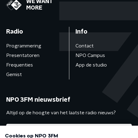
WE WANT
MORE
Radio
Info
Programmering
Contact
Presentatoren
NPO Campus
Frequenties
App de studio
Gemist
NPO 3FM nieuwsbrief
Altijd op de hoogte van het laatste radio nieuws?