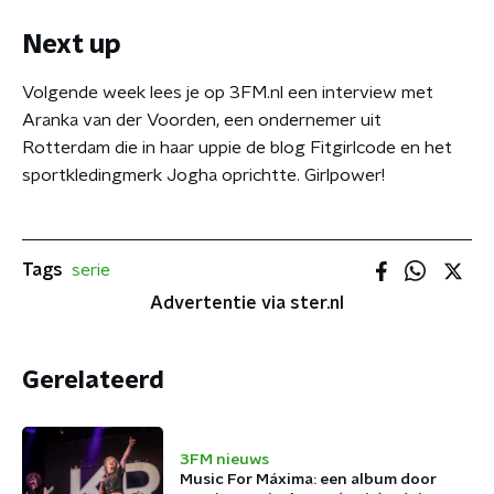
Next up
Volgende week lees je op 3FM.nl een interview met
Aranka van der Voorden, een ondernemer uit
Rotterdam die in haar uppie de blog Fitgirlcode en het
sportkledingmerk Jogha oprichtte. Girlpower!
Tags
serie
Advertentie via ster.nl
Gerelateerd
3FM nieuws
Music For Máxima: een album door