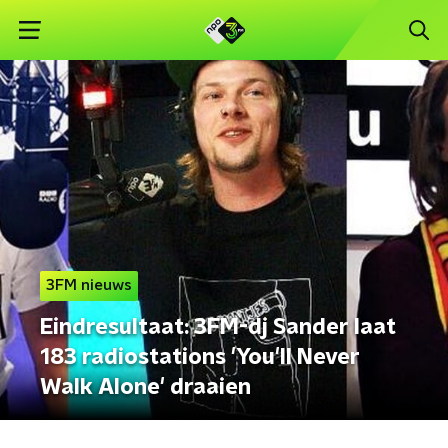
3FM nieuws
Eindresultaat: 3FM-dj Sander laat
183 radiostations 'You'll Never
Walk Alone' draaien