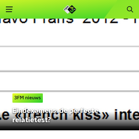
3FM nieuws
Eindexamens: de perfecte
relatietest?