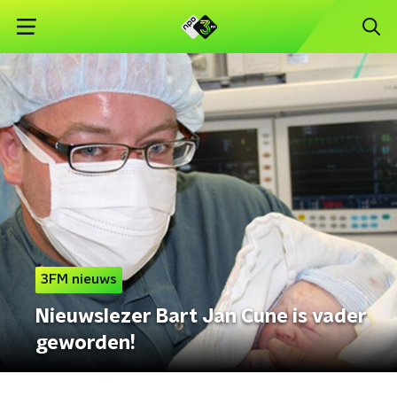
3FM nieuws
Nieuwslezer Bart Jan Cune is vader
geworden!