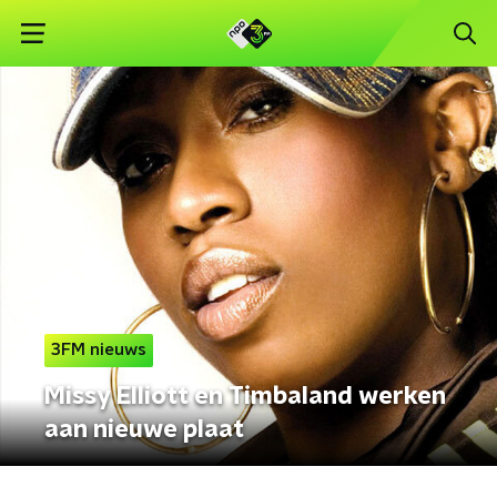
3FM nieuws
Missy Elliott en Timbaland werken
aan nieuwe plaat