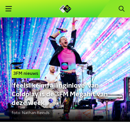
3FM nieuws
‘feelslikeimfallinginlove’ van
Coldplay is de 3FM Megahit van
deze week
foto:
Nathan Reinds