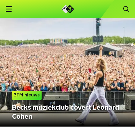
3FM nieuws
Becks muziekclub covert Leonard
Cohen