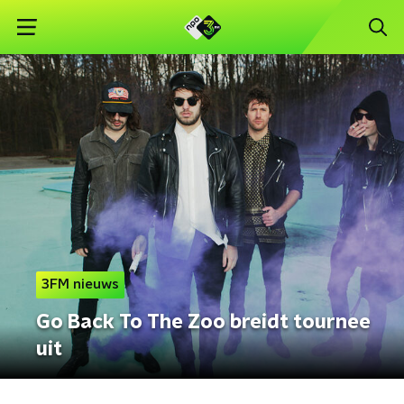
3FM nieuws
Go Back To The Zoo breidt tournee
uit