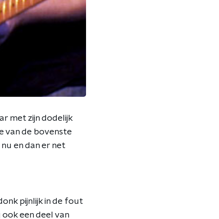
r met zijn dodelijk
re van de bovenste
nu en dan er net
k pijnlijk in de fout
 ook een deel van