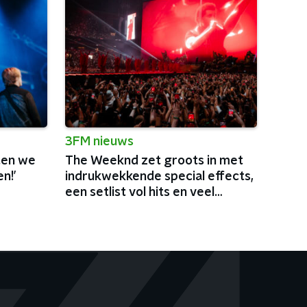
3FM nieuws
ten we
The Weeknd zet groots in met
n!’
indrukwekkende special effects,
een setlist vol hits en veel
charisma