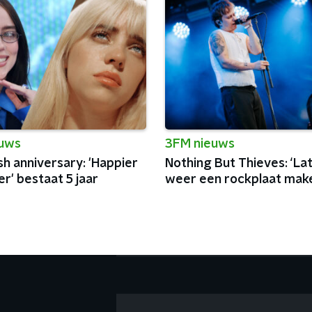
euws
3FM nieuws
lish anniversary: 'Happier
Nothing But Thieves: ‘La
r' bestaat 5 jaar
weer een rockplaat make