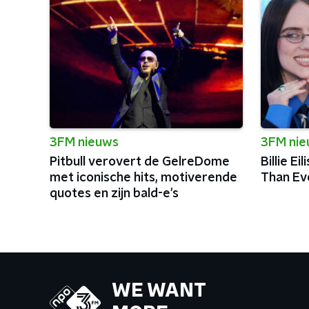
3FM nieuws
3FM ni
Pitbull verovert de GelreDome
Billie Ei
met iconische hits, motiverende
Than Eve
quotes en zijn bald-e's
WE WANT