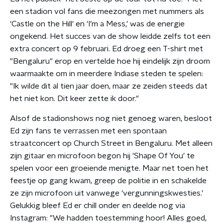
een stadion vol fans die meezongen met nummers als
'Castle on the Hill' en 'I’m a Mess,' was de energie
ongekend. Het succes van de show leidde zelfs tot een
extra concert op 9 februari. Ed droeg een T-shirt met
"Bengaluru" erop en vertelde hoe hij eindelijk zijn droom
waarmaakte om in meerdere Indiase steden te spelen:
"Ik wilde dit al tien jaar doen, maar ze zeiden steeds dat
het niet kon. Dit keer zette ik door."
Alsof de stadionshows nog niet genoeg waren, besloot
Ed zijn fans te verrassen met een spontaan
straatconcert op Church Street in Bengaluru. Met alleen
zijn gitaar en microfoon begon hij 'Shape Of You' te
spelen voor een groeiende menigte. Maar net toen het
feestje op gang kwam, greep de politie in en schakelde
ze zijn microfoon uit vanwege 'vergunningskwesties.'
Gelukkig bleef Ed er chill onder en deelde nog via
Instagram: "We hadden toestemming hoor! Alles goed,