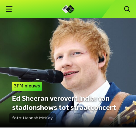
3FM nieuws
Ed Sheeran verovert India: van
stadionshows tot straatconcert
foto:
Hannah McKay