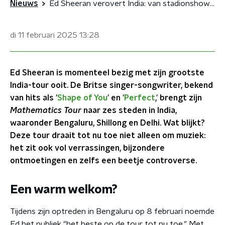
Nieuws
Ed Sheeran verovert India: van stadionshows tot straatconcert
di 11 februari 2025
13:28
Ed Sheeran is momenteel bezig met zijn grootste
India-tour ooit. De Britse singer-songwriter, bekend
van hits als '
Shape of You
' en '
Perfect
,' brengt zijn
Mathematics Tour
naar zes steden in India,
waaronder Bengaluru, Shillong en Delhi. Wat blijkt?
Deze tour draait tot nu toe niet alleen om muziek:
het zit ook vol verrassingen, bijzondere
ontmoetingen en zelfs een beetje controverse.
Een warm welkom?
Tijdens zijn optreden in Bengaluru op 8 februari noemde
Ed het publiek "het beste op de tour tot nu toe." Met