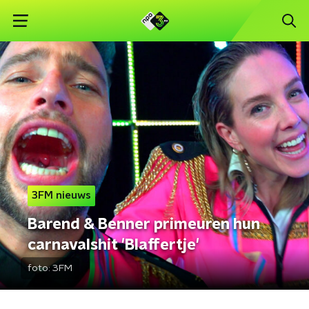
3FM nieuws
Barend & Benner primeuren hun
carnavalshit 'Blaffertje'
foto:
3FM