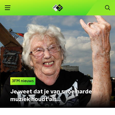
3FM nieuws
Je weet dat je van snoeiharde
muziek houdt als...