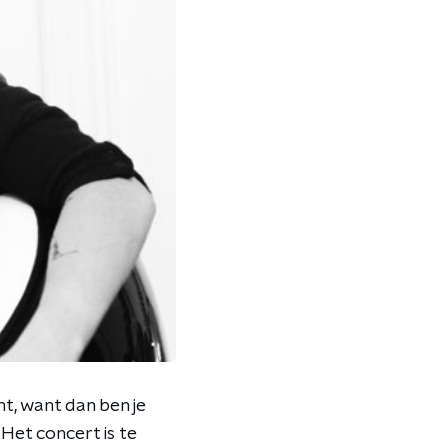
t, want dan ben je
 Het concert is te