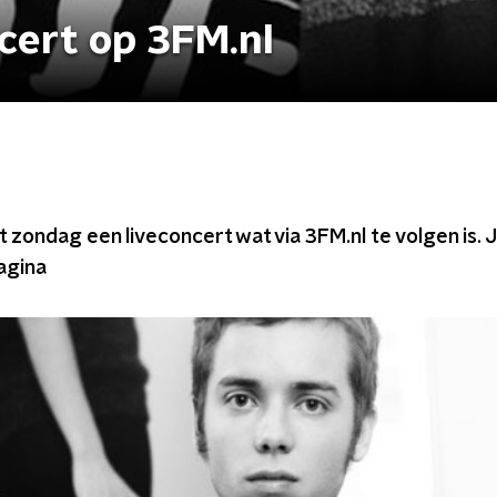
cert op 3FM.nl
zondag een liveconcert wat via 3FM.nl te volgen is. 
agina