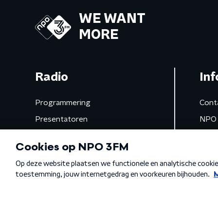
WE WANT
MORE
Radio
Inf
Programmering
Cont
Presentatoren
NPO 
Frequenties
App 
Gemist
Algemene voorwaarden
Privacybeleid