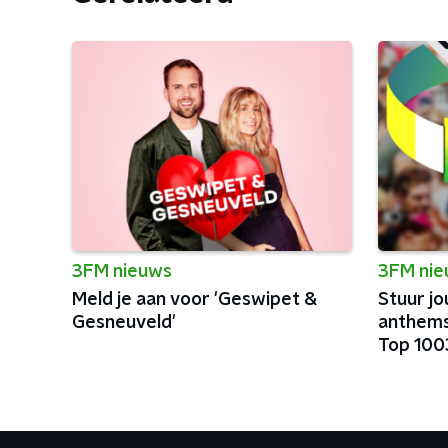
3FM nieuws
3FM ni
Meld je aan voor 'Geswipet &
Stuur jo
Gesneuveld'
anthems
Top 100
festiva