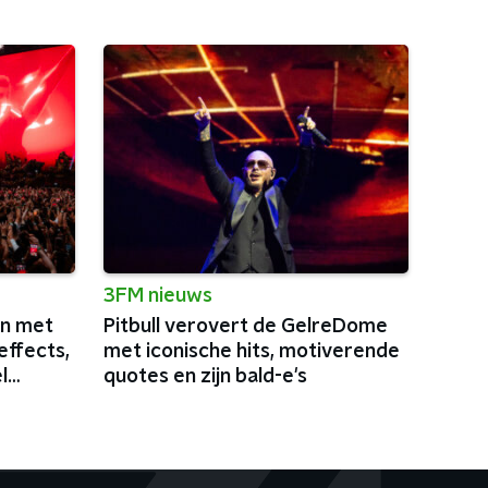
3FM nieuws
in met
Pitbull verovert de GelreDome
effects,
met iconische hits, motiverende
l
quotes en zijn bald-e's