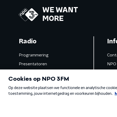
WE WANT
MORE
Radio
Inf
Programmering
Cont
Presentatoren
NPO 
Frequenties
App 
Gemist
Algemene voorwaarden
Privacybeleid