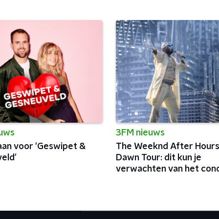
euws
3FM nieuws
 aan voor 'Geswipet &
The Weeknd After Hours 
eld'
Dawn Tour: dit kun je
verwachten van het con