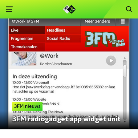
3FM nieuws
3FM radiogadget app widget unit