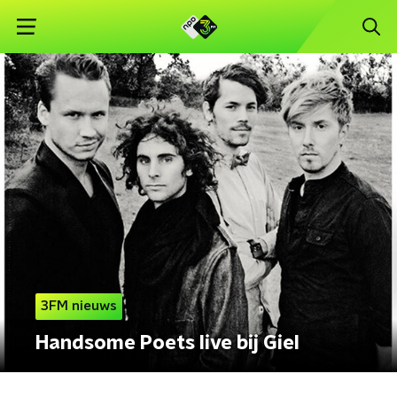
3FM nieuws
Handsome Poets live bij Giel