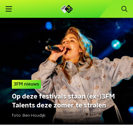
3FM nieuws
Op deze festivals staan (ex-)3FM
Talents deze zomer te stralen
foto:
Ben Houdijk