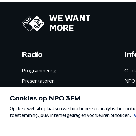
WE WANT
MORE
Radio
Inf
Programmering
Cont
Presentatoren
NPO 
Frequenties
App 
Gemist
Algemene voorwaarden
Privacybeleid