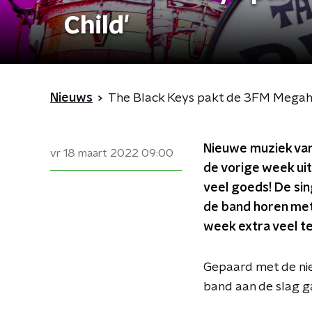
Child'
Nieuws
The Black Keys pakt de 3FM Megahit
Nieuwe muziek van
vr 18 maart 2022
09:00
de vorige week uit
veel goeds! De sin
de band horen met 
week extra veel t
Gepaard met de nie
band aan de slag g