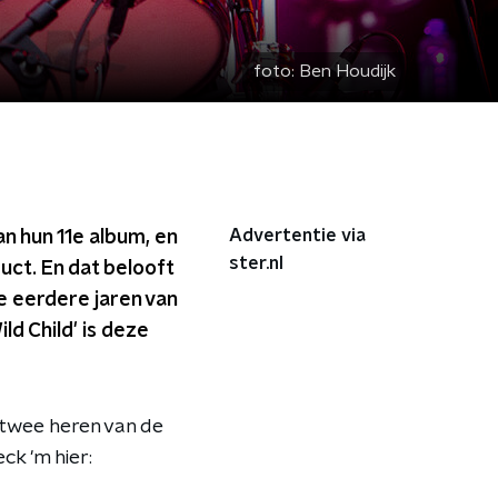
foto:
Ben Houdijk
Advertentie via
 hun 11e album, en
ster.nl
uct. En dat belooft
e eerdere jaren van
ld Child' is deze
 twee heren van de
ck 'm hier: