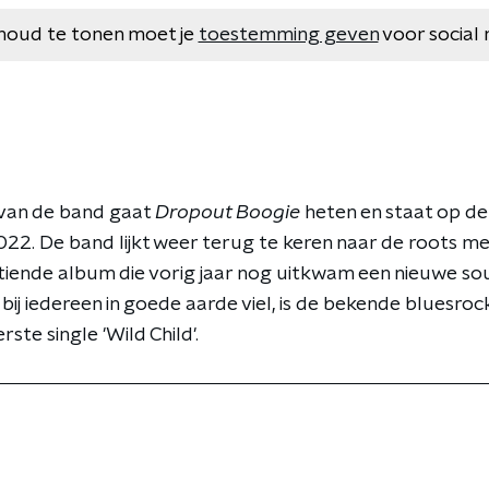
houd te tonen moet je
toestemming geven
voor social 
van de band gaat
Dropout Boogie
heten en staat op de
22. De band lijkt weer terug te keren naar de roots me
tiende album die vorig jaar nog uitkwam een nieuwe so
 bij iedereen in goede aarde viel, is de bekende bluesroc
rste single 'Wild Child'.