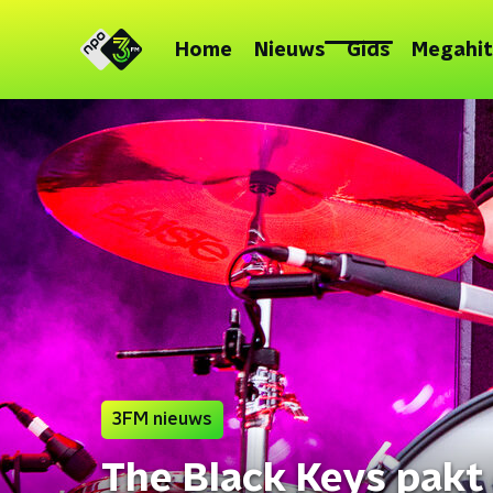
Home
Nieuws
Gids
Megahit
3FM nieuws
The Black Keys pakt