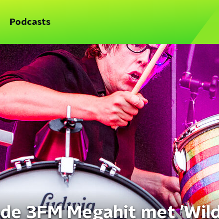
Podcasts
 de 3FM Megahit met 'Wil