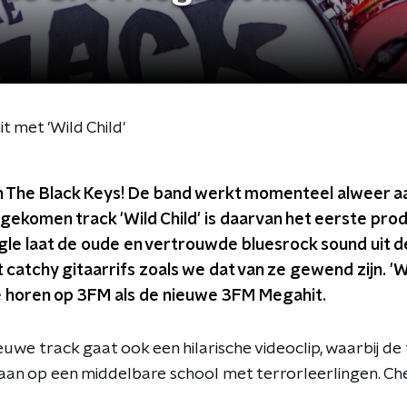
 met 'Wild Child'
 The Black Keys! De band werkt momenteel alweer aan
gekomen track 'Wild Child' is daarvan het eerste prod
gle laat de oude en vertrouwde bluesrock sound uit d
catchy gitaarrifs zoals we dat van ze gewend zijn. 'Wi
e horen op 3FM als de nieuwe 3FM Megahit.
uwe track gaat ook een hilarische videoclip, waarbij de
aan op een middelbare school met terrorleerlingen. Che