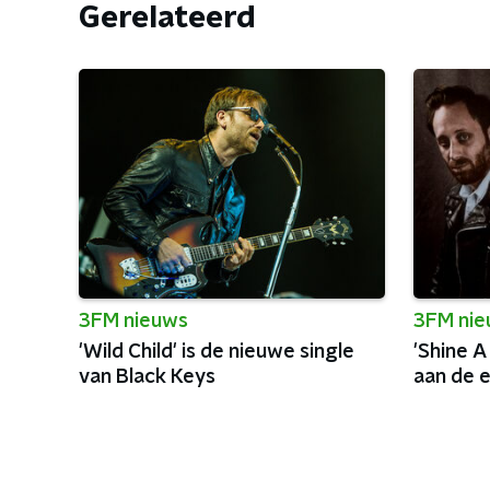
Gerelateerd
3FM nieuws
3FM ni
'Wild Child' is de nieuwe single
'Shine A
van Black Keys
aan de e