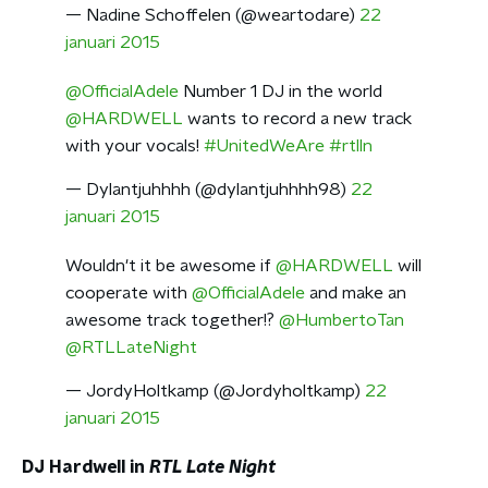
— Nadine Schoffelen (@weartodare)
22
januari 2015
@OfficialAdele
Number 1 DJ in the world
@HARDWELL
wants to record a new track
with your vocals!
#UnitedWeAre
#rtlln
— Dylantjuhhhh (@dylantjuhhhh98)
22
januari 2015
Wouldn't it be awesome if
@HARDWELL
will
cooperate with
@OfficialAdele
and make an
awesome track together!?
@HumbertoTan
@RTLLateNight
— JordyHoltkamp (@Jordyholtkamp)
22
januari 2015
DJ Hardwell in
RTL Late Night